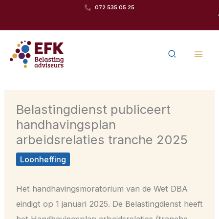
Ga
Team van betrokken
072 535 05 25
Toegankelijk 
naar
specialisten
de
Zoeken
inhoud
Belastingdienst publiceert
handhavingsplan
arbeidsrelaties tranche 2025
Loonheffing
Het handhavingsmoratorium van de Wet DBA
eindigt op 1 januari 2025. De Belastingdienst heeft