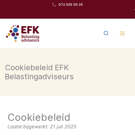
Ga
072 535 05 25
Team van betrokken
naar
specialisten
de
Zoeken
inhoud
Cookiebeleid EFK
Belastingadviseurs
Cookiebeleid
Laatst bijgewerkt: 21 juli 2025