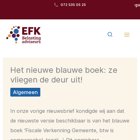
Ga
Team van betrokken
072 535 05 25
Toegankelijk fiscaal
naar
specialisten
advies
de
Zoeken
inhoud
Het nieuwe blauwe boek: ze
vliegen de deur uit!
Algemeen
In onze vorige nieuwsbrief kondigde wij aan dat
de nieuwste versie beschikbaar is van het blauwe
boek ‘Fiscale Verkenning Gemeente, btw is