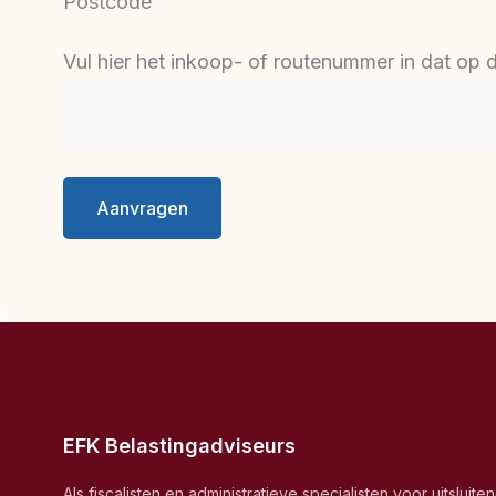
Postcode
Vul hier het inkoop- of routenummer in dat op
EFK Belastingadviseurs
Als fiscalisten en administratieve specialisten voor uitsluite