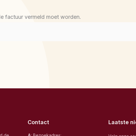
 de factuur vermeld moet worden.
Contact
Laatste n
nd de
A
: Bezoekadres: