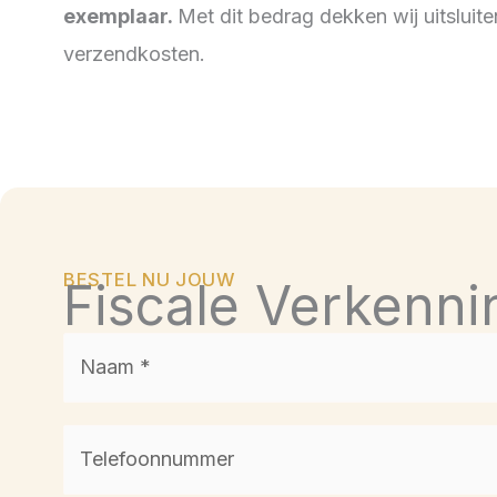
exemplaar
.
Met dit bedrag dekken wij uitsluit
verzendkosten.
BESTEL NU JOUW
Fiscale Verkenn
Naam
*
Telefoonnummer