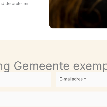
end de druk- en
ing Gemeente exemp
E-
mailadres
*