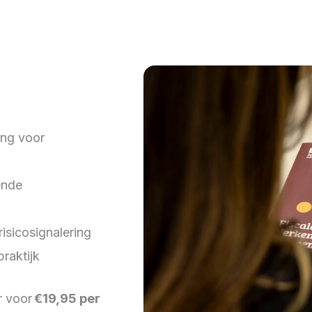
ing voor
ende
isicosignalering
raktijk
r voor
€19,95 per