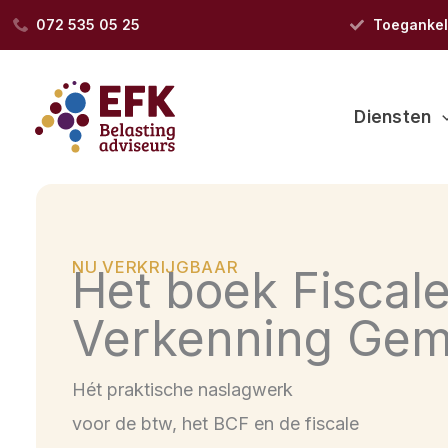
Ga
072 535 05 25
Toegankeli
naar
de
inhoud
Diensten
NU VERKRIJGBAAR
Het boek Fiscal
Verkenning Gem
Hét praktische naslagwerk
voor de btw, het BCF en de fiscale