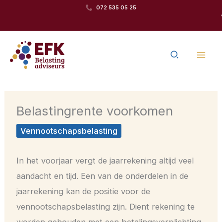
Ga
072 535 05 25
Team van betrokken
naar
specialisten
de
Zoeken
inhoud
Belastingrente voorkomen
Vennootschapsbelasting
In het voorjaar vergt de jaarrekening altijd veel
aandacht en tijd. Een van de onderdelen in de
jaarrekening kan de positie voor de
vennootschapsbelasting zijn. Dient rekening te