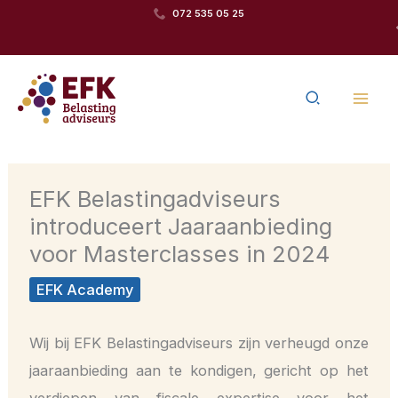
Ga
072 535 05 25
Team van betrokken
naar
specialisten
de
Zoeken
inhoud
EFK Belastingadviseurs
introduceert Jaaraanbieding
voor Masterclasses in 2024
EFK Academy
Wij bij EFK Belastingadviseurs zijn verheugd onze
jaaraanbieding aan te kondigen, gericht op het