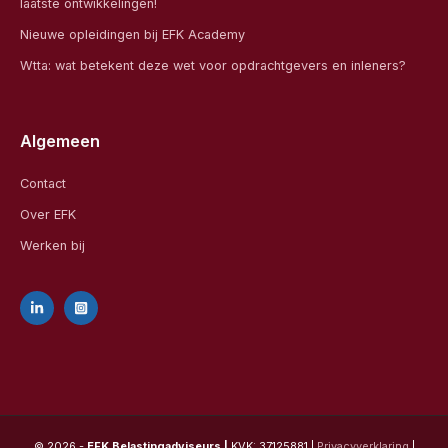
laatste ontwikkelingen!
Nieuwe opleidingen bij EFK Academy
Wtta: wat betekent deze wet voor opdrachtgevers en inleners?
Algemeen
Contact
Over EFK
Werken bij
© 2026 -
EFK Belastingadviseurs |
KVK: 37125881 |
Privacyverklaring
|