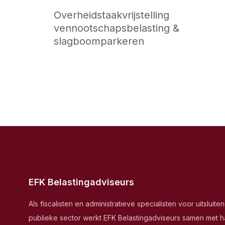
Overheidstaakvrijstelling
vennootschapsbelasting &
slagboomparkeren
EFK Belastingadviseurs
Als fiscalisten en administratieve specialisten voor uitsluite
publieke sector werkt EFK Belastingadviseurs samen met h