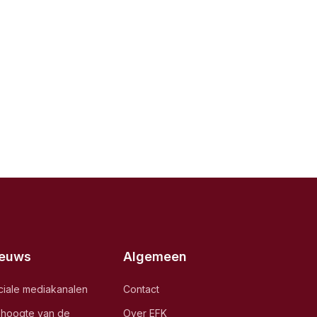
ieuws
Algemeen
ciale mediakanalen
Contact
e hoogte van de
Over EFK