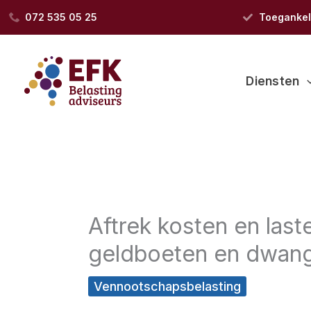
Ga
072 535 05 25
Toegankeli
naar
de
inhoud
Diensten
Aftrek kosten en last
geldboeten en dwa
Vennootschapsbelasting